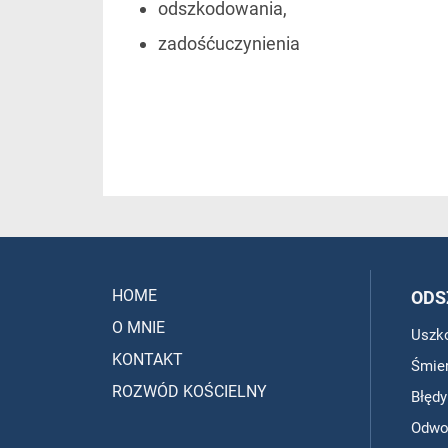
odszkodowania,
zadośćuczynienia
HOME
ODS
O MNIE
Uszk
KONTAKT
Śmier
ROZWÓD KOŚCIELNY
Błęd
Odwoł