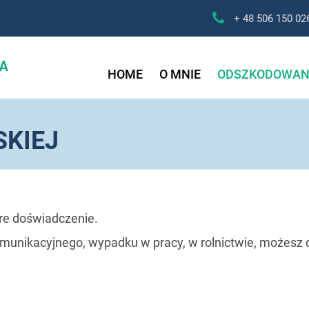

+ 48 506 150 02
HOME
O MNIE
ODSZKODOWAN
SKIEJ
ykre doświadczenie.
omunikacyjnego, wypadku w pracy, w rolnictwie, możesz