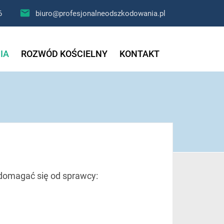

6
biuro@profesjonalneodszkodowania.pl
IA
ROZWÓD KOŚCIELNY
KONTAKT
 domagać się od sprawcy: